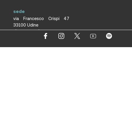
sede
via Francesco Crispi 47
33100 Udine
L’ufficio dell’associazione è
aperto dal lunedì al venerdì
dalle 9.30 alle 12.30
ufficio stampa
Volpe&Sain Comunicazione
ufficiostampa@volpesain.com
Informativa cookie
Trasparenza
Copyright © 2021 Copyright Associazione Vicino/Lontano All
Rights Reserved.
Fotografie © Phocus Agency
Creative by
Pop Com Studio