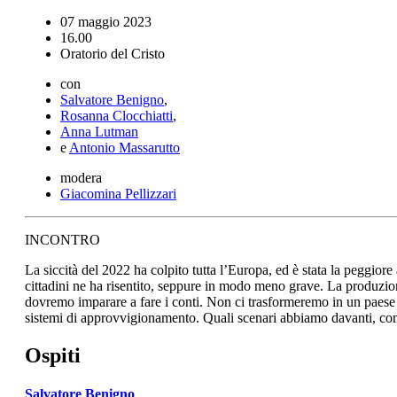
07 maggio 2023
16.00
Oratorio del Cristo
con
Salvatore Benigno
,
Rosanna Clocchiatti
,
Anna Lutman
e
Antonio Massarutto
modera
Giacomina Pellizzari
INCONTRO
La siccità del 2022 ha colpito tutta l’Europa, ed è stata la peggior
cittadini ne ha risentito, seppure in modo meno grave. La produzione 
dovremo imparare a fare i conti. Non ci trasformeremo in un paes
sistemi di approvvigionamento. Quali scenari abbiamo davanti, come
Ospiti
Salvatore Benigno