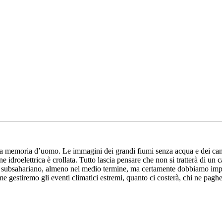
e a memoria d’uomo. Le immagini dei grandi fiumi senza acqua e dei campi 
idroelettrica è crollata. Tutto lascia pensare che non si tratterà di un c
e subsahariano, almeno nel medio termine, ma certamente dobbiamo impa
 gestiremo gli eventi climatici estremi, quanto ci costerà, chi ne paghe