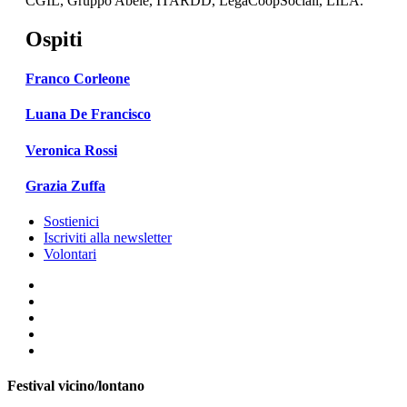
CGIL, Gruppo Abele, ITARDD, LegaCoopSociali, LILA.
Ospiti
Franco Corleone
Luana De Francisco
Veronica Rossi
Grazia Zuffa
Sostienici
Iscriviti alla newsletter
Volontari
Festival vicino/lontano