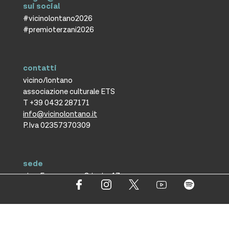
sui social
#vicinolontano2026
#premioterzani2026
contatti
vicino/lontano
associazione culturale ETS
T +39 0432 287171
info@vicinolontano.it
P.Iva 02357370309
sede
via Francesco Crispi 47
33100 Udine
L’ufficio dell’associazione è
aperto dal lunedì al venerdì
dalle 9.30 alle 12.30