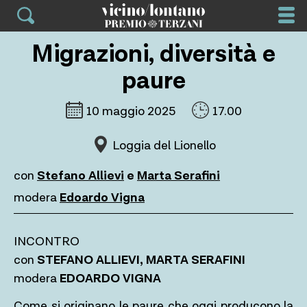
Skip
to
content
Migrazioni, diversità e
paure
10 maggio 2025
17.00
Loggia del Lionello
con
Stefano Allievi
e
Marta Serafini
modera
Edoardo Vigna
INCONTRO
con
STEFANO ALLIEVI, MARTA SERAFINI
modera
EDOARDO VIGNA
Come si originano le paure che oggi producono la