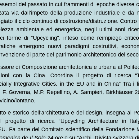
esempi del passato in cui frammenti di epoche diverse 
zata via dall’impeto della produzione industriale e da
egiato il ciclo continuo di costruzione/distruzione. Contro 
zza ambientale ed energetica, negli ultimi anni ricerc
ici forme di “Upcycling”, inteso come reimpiego critico
pratiche emergono nuovi paradigmi costruttivi, econom
einvenzione di parte del patrimonio architettonico del seco
ssore di Composizione architettonica e urbana al Politec
zioni con la Cina. Coordina il progetto di ricerca “
ially Integrative Cities, in the EU and in China” Tra i l
 F. Governa, M.P. Repellino, A. Sampieri, Birkhäuser
 vicino/lontano.
tto e storico dell’architettura e del design, insegna al P
progetto di ricerca “Upcycling Architecture in Italy
U. Fa parte del Comitato scientifico della Fondazione
omenica
de
Il Sole 24 ore
e su “Archi. Rivista svizzera di