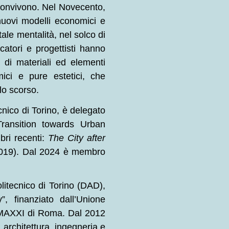
convivono. Nel Novecento,
 nuovi modelli economici e
tale mentalità, nel solco di
atori e progettisti hanno
 di materiali ed elementi
ici e pure estetici, che
lo scorso.
nico di Torino, è delegato
Transition towards Urban
ibri recenti:
The City after
 2019). Dal 2024 è membro
olitecnico di Torino (DAD),
”, finanziato dall’Unione
 MAXXI di Roma. Dal 2012
 architettura, ingegneria e