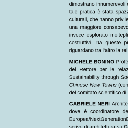
dimostrano innumerevoli 
tale pratica è stata spaz
culturali, che hanno privil
una maggiore consapevole
invece esplorato moltepl
costruttivi. Da queste 
riguardano tra l’altro la r
MICHELE BONINO
Profe
del Rettore per le rela
Sustainability through Soc
Chinese New Towns
(con
del comitato scientifico di
GABRIELE NERI
Archite
dove è coordinatore del 
Europea/NextGenerationE
scrive di architettura su
D