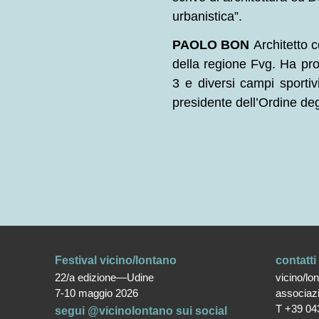
urbanistica”.
PAOLO BON
Architetto 
della regione Fvg. Ha pro
3 e diversi campi sporti
presidente dell’Ordine degl
Festival vicino/lontano
contatti
22/a edizione—Udine
vicino/lo
7-10 maggio 2026
associaz
T +39 04
segui @vicinolontano sui social