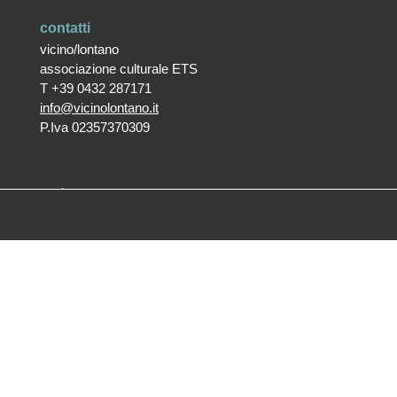
contatti
vicino/lontano
associazione culturale ETS
T +39 0432 287171
info@vicinolontano.it
P.Iva 02357370309
sede
via Francesco Crispi 47
33100 Udine
L’ufficio dell’associazione è
aperto dal lunedì al venerdì
dalle 9.30 alle 12.30
ufficio stampa
Volpe&Sain Comunicazione