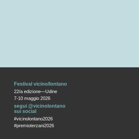
Festival vicino/lontano
22/a edizione—Udine
7-10 maggio 2026
segui @vicinolontano
sui social
#vicinolontano2026
#premioterzani2026