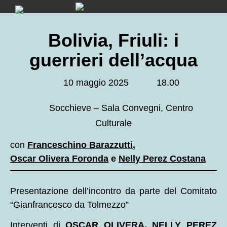
Skip
to
content
Bolivia, Friuli: i
guerrieri dell’acqua
10 maggio 2025
18.00
Socchieve – Sala Convegni, Centro
Culturale
con
Franceschino Barazzutti
,
Oscar Olivera Foronda
e
Nelly Perez Costana
Presentazione dell’incontro da parte del Comitato
“Gianfrancesco da Tolmezzo”
Interventi di
OSCAR OLIVERA, NELLY PEREZ