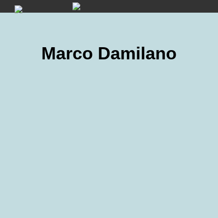
Skip
to
content
Marco Damilano