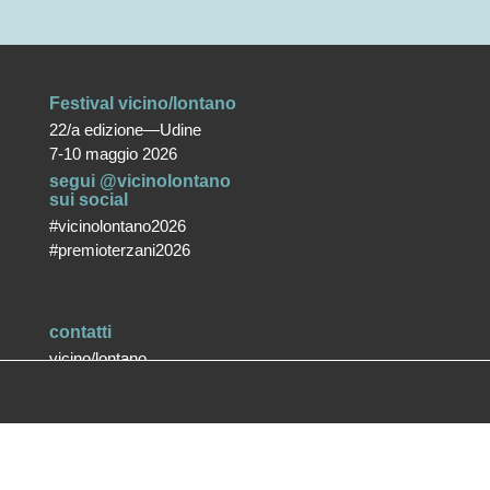
Festival vicino/lontano
22/a edizione—Udine
7-10 maggio 2026
segui @vicinolontano
sui social
#vicinolontano2026
#premioterzani2026
contatti
vicino/lontano
associazione culturale ETS
T +39 0432 287171
info@vicinolontano.it
P.Iva 02357370309