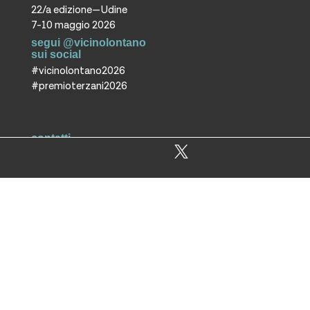
22/a edizione—Udine
7-10 maggio 2026
segui @vicinolontano
sui social
#vicinolontano2026
#premioterzani2026
contatti
vicino/lontano
associazione culturale ETS
T +39 0432 287171
info@vicinolontano.it
P.Iva 02357370309
sede
via Francesco Crispi 47
33100 Udine