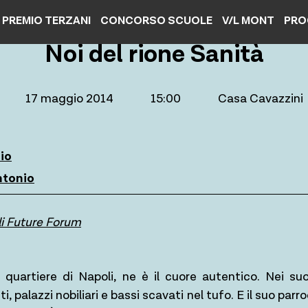
PREMIO TERZANI
CONCORSO SCUOLE
V/L MONT
PRO
Noi del rione Sanità
17 maggio 2014
15:00
Casa Cavazzini
io
ntonio
li Future Forum
quartiere di Napoli, ne è il cuore autentico. Nei suo
, palazzi nobiliari e bassi scavati nel tufo. E il suo par