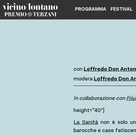
Skip
PROGRAMMA
FESTIVAL
to
content
con
Loffredo Don Anton
modera
Loffredo Don A
In collaborazione con
Friu
height=”40″]
La Sanità
non è solo un 
barocche e case fatiscenti