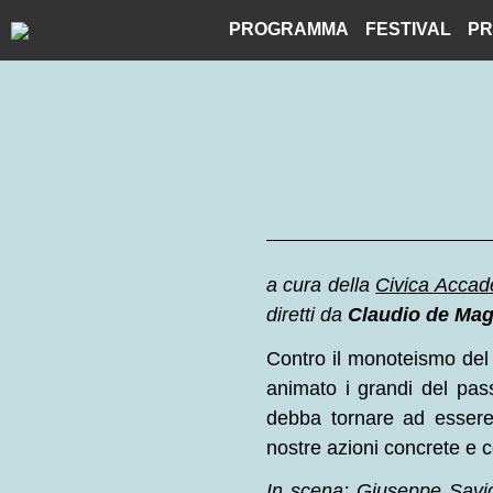
Skip
PROGRAMMA
FESTIVAL
PR
to
content
a cura della
Civica Accad
diretti da
Claudio de Mag
Contro il monoteismo del 
animato i grandi del pass
debba tornare ad essere
nostre azioni concrete e co
In scena: Giuseppe Savio