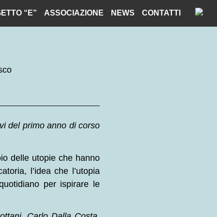
ETTO “E”
ASSOCIAZIONE
NEWS
CONTATTI
sco
evi del primo anno di corso
oio delle utopie che hanno
toria, l’idea che l’utopia
otidiano per ispirare le
ttani, Carlo Dalla Costa,