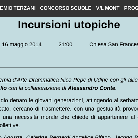
EMIO TERZANI
CONCORSO SCUOLE
V/L MONT
PROG
Incursioni utopiche
16 maggio 2014
21:00
Chiesa San France
emia d’Arte Drammatica Nico Pepe
di Udine con gli alli
lio
con la collaborazione di
Alessandro Conte
.
dio denaro le giovani generazioni, attingendo al serbat
ato, cercano di trasmettere, con una gestualità provoca
 una necessità morale che chiede di appartenere al qu
llettive.
 Agrusta, Caterina Bernardi,Angelica Bifano, Jacopo Bo