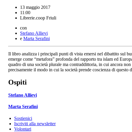
13 maggio 2017
11:00
Librerie.coop Friuli
con
Stefano Allievi
e
Marta Serafini
Il libro analizza i principali punti di vista emersi nel dibattito sul 
emerge come “metafora” profonda del rapporto tra islam ed Europa: le
quadro di una società plurale ma contraddittoria, in cui ancora non si 
precisamente il modo in cui la società prende coscienza di questo dib
Ospiti
Stefano Allievi
Marta Serafini
Sostienici
Iscriviti alla newsletter
Volontari