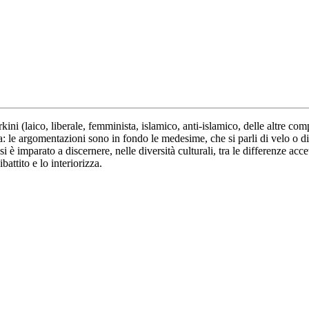
burkini (laico, liberale, femminista, islamico, anti-islamico, delle altre c
 argomentazioni sono in fondo le medesime, che si parli di velo o di mosc
è imparato a discernere, nelle diversità culturali, tra le differenze accett
attito e lo interiorizza.