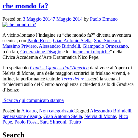
che mondo fa?
Posted on
3 Maggio 2014
7 Maggio 2014
by
Paolo Ermano
A vicino/lontano l’indagine su “che mondo fa?” diventa avventura
scenica, con
Paolo Rossi
,
Gian Antonio Stella
,
Sara Simeoni
,
Massimo Priviero
,
Alessandro Birindelli
,
Giampaolo Ormezzano
,
p.én.lab,
Generazione Disagio
e le “
incursioni utopiche
” della
Civica Accademia d’Arte Drammatica Nico Pepe.
Lo spettacolo
Canti – Cjants – dall’America
darà voce all’opera di
Nelvia di Monte, una delle maggiori scrittrici in friulano viventi, e
infine, la performance teatrale
Terra dei re
lascerà la scena ai
richiedenti asilo del Centro accoglienza richiedenti asilo di Gradisca
d’Isonzo.
Scarica qui comunicato stampa
Posted in
A teatro
,
Non categorizzato
Tagged
Alessandro Birindelli
,
generazione disagio
,
Gian Antonio Stella
,
Nelvia di Monte
,
Nico
Pepe
,
Paolo Rossi
,
Sara SImeoni
,
Teatro
Search