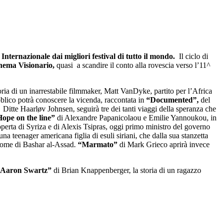
Internazionale dai migliori festival di tutto il mondo.
Il ciclo di
inema Visionario,
quasi
a scandire il conto alla rovescia verso l’11^
toria di un inarrestabile filmmaker, Matt VanDyke, partito per l’Africa
blico potrà conoscere la vicenda, raccontata in
“Documented”,
del
Ditte Haarløv Johnsen, seguirà tre dei tanti viaggi della speranza che
ope on the line”
di Alexandre Papanicolaou e Emilie Yannoukou, in
coperta di Syriza e di Alexis Tsipras, oggi primo ministro del governo
 una teenager americana figlia di esuli siriani, che dalla sua stanzetta
n nome di Bashar al-Assad.
“Marmato”
di Mark Grieco aprirà invece
of Aaron Swartz”
di
Brian Knappenberger, la storia di un ragazzo