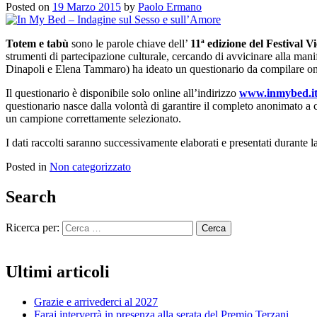
Posted on
19 Marzo 2015
by
Paolo Ermano
Totem e tabù
sono le parole chiave dell’
11ª edizione del Festival 
strumenti di partecipazione culturale, cercando di avvicinare alla mani
Dinapoli e Elena Tammaro) ha ideato un questionario da compilare onli
Il questionario è disponibile solo online all’indirizzo
www.inmybed.i
questionario nasce dalla volontà di garantire il completo anonimato a 
un campione correttamente selezionato.
I dati raccolti saranno successivamente elaborati e presentati durante la
Posted in
Non categorizzato
Search
Ricerca per:
Ultimi articoli
Grazie e arrivederci al 2027
Faraj interverrà in presenza alla serata del Premio Terzani