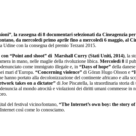
ioni”
,
la rassegna di 8 documentari
selezionati da Cineagenzia per 
ontano, da mercoledì primo aprile fino a mercoledì 6 maggio, al C
o a Udine con la consegna del premio Terzani 2015.
) con “Point and shoot” di Marshall Curry (Stati Uniti, 2014)
, la s
ecamera in mano, nelle maglie della rivoluzione libica.
Mercoledì 8
il pub
todenunciato come immigrato illegale e, in
“Days of hope”
della danese
e nei mari d’Europa.
“Concerning violence”
di Göran Hugo Olsson e
“H
 che hanno portato alla decolonizzazione del continente africano e alla s
etwork takes on a dictator”
di Joe Piscatella, la straordinaria storia di
ia e denuncia al mondo atrocità e violazioni dei diritti umani commesse i
oro.
al del festival vicino/lontano,
“T
he Internet’s own boy: the story 
i Internet così come lo conosciamo.