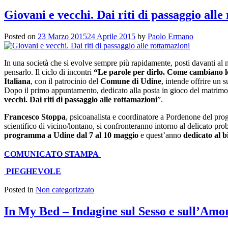
Giovani e vecchi. Dai riti di passaggio alle
Posted on
23 Marzo 2015
24 Aprile 2015
by
Paolo Ermano
In una società che si evolve sempre più rapidamente, posti davanti al
pensarlo. Il ciclo di incontri
“Le parole per dirlo. Come cambiano le
Italiana
, con il patrocinio del
Comune di Udine
, intende offrire un 
Dopo il primo appuntamento, dedicato alla posta in gioco del matrimon
vecchi. Dai riti di passaggio alle rottamazioni
”.
Francesco Stoppa
, psicoanalista e coordinatore a Pordenone del pro
scientifico di vicino/lontano, si confronteranno intorno al delicato p
programma a Udine dal 7 al 10 maggio
e quest’anno
dedicato al 
COMUNICATO STAMPA
PIEGHEVOLE
Posted in
Non categorizzato
In My Bed – Indagine sul Sesso e sull’Amo