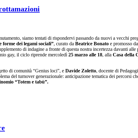
 rottamazioni
 mutamento, siamo tentati di rispondervi passando da nuovi a vecchi pre
 forme dei legami sociali”
, curato da
Beatrice Bonato
e promosso d
supplemento di indagine a fronte di questa nostra incertezza davanti alle 
io gay, il ciclo riprende mercoledì
25 marzo alle 18
, alla
Casa della 
getto di comunità “Genius loci”, e
Davide Zoletto
, docente di Pedagogi
roblema del turnover generazionale: anticipazione tematica dei percorsi 
binomio “Totem e tabù”.
re