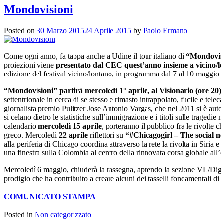
Mondovisioni
Posted on
30 Marzo 2015
24 Aprile 2015
by
Paolo Ermano
Come ogni anno, fa tappa anche a Udine il tour italiano di
“Mondovis
proiezioni viene
presentato dal CEC quest’anno insieme a vicino/l
edizione del festival vicino/lontano, in programma dal 7 al 10 maggi
“Mondovisioni” partirà mercoledì 1° aprile, al Visionario (ore 20
settentrionale in cerca di se stesso e rimasto intrappolato, fucile e tel
giornalista premio Pulitzer Jose Antonio Vargas, che nel 2011 si è au
si celano dietro le statistiche sull’immigrazione e i titoli sulle tragedi
calendario
mercoledì 15 aprile
, porteranno il pubblico fra le rivolte
greco. Mercoledì
22 aprile
riflettori su
“#Chicagogirl – The social n
alla periferia di Chicago coordina attraverso la rete la rivolta in Sir
una finestra sulla Colombia al centro della rinnovata corsa globale all’
Mercoledì 6 maggio, chiuderà la rassegna, aprendo la sezione VL/Digit
prodigio che ha contribuito a creare alcuni dei tasselli fondamentali d
COMUNICATO STAMPA
Posted in
Non categorizzato