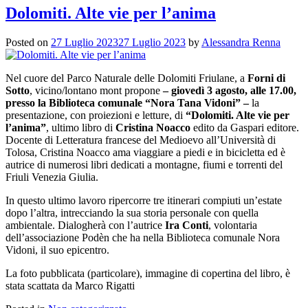
Dolomiti. Alte vie per l’anima
Posted on
27 Luglio 2023
27 Luglio 2023
by
Alessandra Renna
Nel cuore del Parco Naturale delle Dolomiti Friulane, a
Forni di
Sotto
, vicino/lontano mont propone
– giovedì 3 agosto, alle 17.00,
presso la Biblioteca comunale “Nora Tana Vidoni” –
la
presentazione, con proiezioni e letture, di
“Dolomiti. Alte vie per
l’anima”
, ultimo libro di
Cristina Noacco
edito da Gaspari editore.
Docente di Letteratura francese del Medioevo all’Università di
Tolosa, Cristina Noacco ama viaggiare a piedi e in bicicletta ed è
autrice di numerosi libri dedicati a montagne, fiumi e torrenti del
Friuli Venezia Giulia.
In questo ultimo lavoro ripercorre tre itinerari compiuti un’estate
dopo l’altra, intrecciando la sua storia personale con quella
ambientale. Dialogherà con l’autrice
Ira Conti
, volontaria
dell’associazione Podèn che ha nella Biblioteca comunale Nora
Vidoni, il suo epicentro.
La foto pubblicata (particolare), immagine di copertina del libro, è
stata scattata da Marco Rigatti