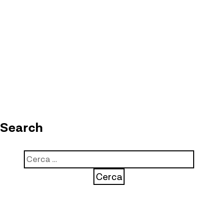
Search
Ricerca
per: