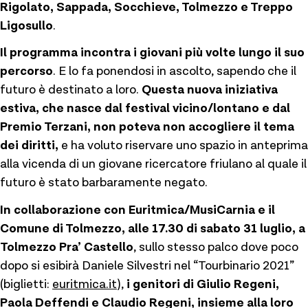
Rigolato, Sappada, Socchieve, Tolmezzo e Treppo
Ligosullo
.
Il programma incontra i giovani più volte lungo il suo
percorso
. E lo fa ponendosi in ascolto, sapendo che il
futuro è destinato a loro.
Questa nuova iniziativa
estiva, che nasce dal festival vicino/lontano e dal
Premio Terzani, non poteva non accogliere il tema
dei diritti,
e ha voluto riservare uno spazio in anteprima
alla vicenda di un giovane ricercatore friulano al quale il
futuro è stato barbaramente negato.
In collaborazione con Euritmica/MusiCarnia e il
Comune di Tolmezzo, alle 17.30 di sabato 31 luglio, a
Tolmezzo Pra’ Castello
, sullo stesso palco dove poco
dopo si esibirà Daniele Silvestri nel “Tourbinario 2021”
(biglietti:
euritmica.it
),
i genitori di Giulio Regeni,
Paola Deffendi e Claudio Regeni, insieme alla loro