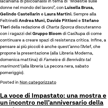
lacaniana di psicoanalisi in tema di “Molestie sulle
donne nel mondo del lavoro”, con
Luisella Brusa,
Gelindo Castellarin
e
Laura Martini.
Sempre alla
Feltrinelli
Andrea Muni, Davide Pittioni
e
Stefano
Tieri
della redazione di
Charta Sporca
discuteranno
con i ragazzi del
Gruppo Bloom
di Cas’Aupa di come
continuare a creare spazi di resistenza critica. Infine, a
pensare ai più piccoli è anche quest’anno l’Arlef, che
propone la presentazione (alla Libreria Moderna,
domenica mattina) di
Fameis
e di
Benrivâts tal
marimont!
(alla libreria La pecora nera, sabato
pomeriggio).
Posted in
Non categorizzato
La voce di Impastato: una mostra e
un incontro nell’anniversario della