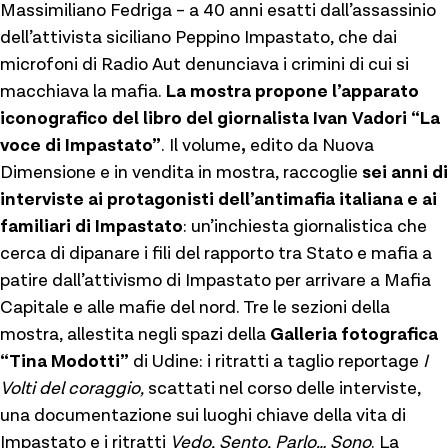
Massimiliano Fedriga – a 40 anni esatti dall’assassinio
dell’attivista siciliano Peppino Impastato, che dai
microfoni di Radio Aut denunciava i crimini di cui si
macchiava la mafia.
La mostra propone l’apparato
iconografico del libro del giornalista Ivan Vadori “La
voce di Impastato”
.
Il volume
,
edito da Nuova
Dimensione e
in vendita in mostra, raccoglie
sei anni di
interviste ai protagonisti dell’antimafia italiana e ai
familiari di Impastato
: un’inchiesta giornalistica che
cerca di dipanare i fili del rapporto tra Stato e mafia a
patire dall’attivismo di Impastato per arrivare a Mafia
Capitale e alle mafie del nord. Tre le sezioni della
mostra, allestita negli spazi della
Galleria fotografica
“Tina Modotti”
di Udine: i ritratti a taglio reportage
I
Volti del coraggio,
scattati nel corso delle interviste,
una documentazione sui luoghi chiave della vita di
Impastato e i ritratti
Vedo, Sento, Parlo… Sono
. La