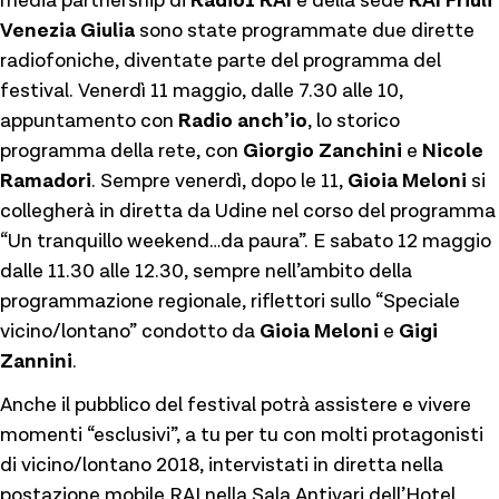
media partnership di
Radio1 RAI
e della sede
RAI Friuli
Venezia Giulia
sono state programmate due dirette
radiofoniche, diventate parte del programma del
festival. Venerdì 11 maggio, dalle 7.30 alle 10,
appuntamento con
Radio anch’io
, lo storico
programma della rete, con
Giorgio Zanchini
e
Nicole
Ramadori
. Sempre venerdì, dopo le 11,
Gioia Meloni
si
collegherà in diretta da Udine nel corso del programma
“Un tranquillo weekend…da paura”. E sabato 12 maggio
dalle 11.30 alle 12.30, sempre nell’ambito della
programmazione regionale, riflettori sullo “Speciale
vicino/lontano” condotto da
Gioia
Meloni
e
Gigi
Zannini
.
Anche il pubblico del festival potrà assistere e vivere
momenti “esclusivi”, a tu per tu con molti protagonisti
di vicino/lontano 2018, intervistati in diretta nella
postazione mobile RAI nella Sala Antivari dell’Hotel