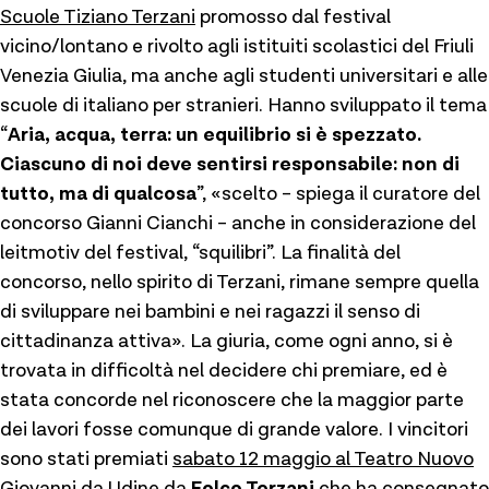
Scuole Tiziano Terzani
promosso dal festival
vicino/lontano e rivolto agli istituiti scolastici del Friuli
Venezia Giulia, ma anche agli studenti universitari e alle
scuole di italiano per stranieri. Hanno sviluppato il tema
“
Aria, acqua, terra: un equilibrio si è spezzato.
Ciascuno di noi deve sentirsi responsabile: non di
tutto, ma di qualcosa
”, «scelto – spiega il curatore del
concorso Gianni Cianchi – anche in considerazione del
leitmotiv del festival, “squilibri”. La finalità del
concorso, nello spirito di Terzani, rimane sempre quella
di sviluppare nei bambini e nei ragazzi il senso di
cittadinanza attiva». La giuria, come ogni anno, si è
trovata in difficoltà nel decidere chi premiare, ed è
stata concorde nel riconoscere che la maggior parte
dei lavori fosse comunque di grande valore. I vincitori
sono stati premiati
sabato 12 maggio al Teatro Nuovo
Giovanni da Udine
da
Folco Terzani
che ha consegnato