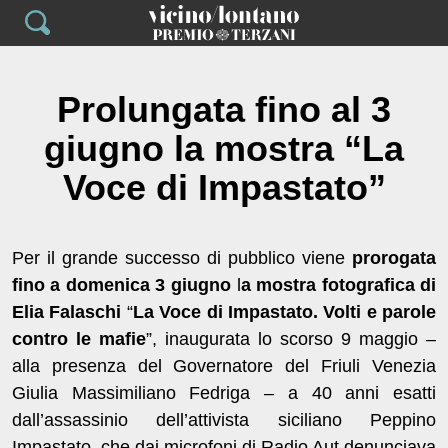
Skip
to
content
Prolungata fino al 3
giugno la mostra “La
Voce di Impastato”
Per il grande successo di pubblico viene
prorogata
fino a domenica 3 giugno
l
a mostra fotografica di
Elia Falaschi
“
La Voce di Impastato. Volti e parole
contro le mafie
”, inaugurata lo scorso 9 maggio –
alla presenza del Governatore del Friuli Venezia
Giulia Massimiliano Fedriga – a 40 anni esatti
dall’assassinio dell’attivista siciliano Peppino
Impastato, che dai microfoni di Radio Aut denunciava