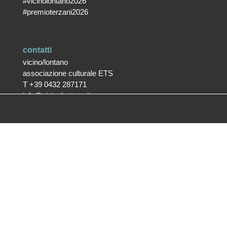
#vicinolontano2026
#premioterzani2026
contatti
vicino/lontano
associazione culturale ETS
T +39 0432 287171
info@vicinolontano.it
P.Iva 02357370309
sede
via Francesco Crispi 47
33100 Udine
L’ufficio dell’associazione è
aperto dal lunedì al venerdì
dalle 9.30 alle 12.30