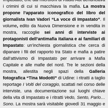
i crimini di cui si macchiava la mafia.
La mostra
propone l’apparato iconografico del libro del
giornalista Ivan Vadori “La voce di Impastato”
.
Il
volume
,
edito da Nuova Dimensione e
in vendita in
mostra, raccoglie
sei anni di interviste ai
protagonisti dell’antimafia italiana e ai familiari di
Impastato
: un’inchiesta giornalistica che cerca di
dipanare i fili del rapporto tra Stato e mafia a patire
dall’attivismo di Impastato per arrivare a Mafia
Capitale e alle mafie del nord. Tre le sezioni della
mostra, allestita negli spazi della
Galleria
fotografica “Tina Modotti”
di Udine: i ritratti a taglio
reportage
I Volti del coraggio,
scattati nel corso delle
interviste, una documentazione sui luoghi chiave
della vita di Impastato e i ritratti
Vedo, Sento, Parlo…
Sono
. La mostra sarà visitabile
giovedì 31 maggio e