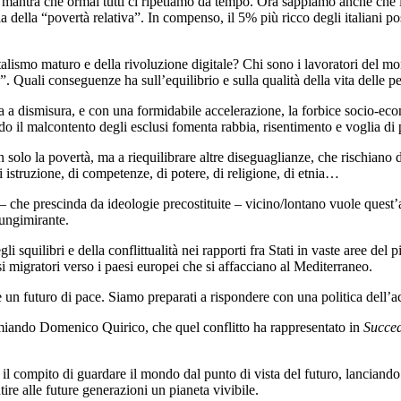
 mantra che ormai tutti ci ripetiamo da tempo. Ora sappiamo anche che i
ria della “povertà relativa”. In compenso, il 5% più ricco degli italiani 
alismo maturo e della rivoluzione digitale? Chi sono i lavoratori del 
à”. Quali conseguenze ha sull’equilibrio e sulla qualità della vita delle
ta a dismisura, e con una formidabile accelerazione, la forbice socio-ec
o il malcontento degli esclusi fomenta rabbia, risentimento e voglia di p
 solo la povertà, ma a riequilibrare altre diseguaglianze, che rischiano 
 di istruzione, di competenze, di potere, di religione, di etnia…
 – che prescinda da ideologie precostituite – vicino/lontano vuole quest’a
lungimirante.
 squilibri e della conflittualità nei rapporti fra Stati in vaste aree del
ssi migratori verso i paesi europei che si affacciano al Mediterraneo.
 un futuro di pace. Siamo preparati a rispondere con una politica dell’a
emiando Domenico Quirico, che quel conflitto ha rappresentato in
Succe
e il compito di guardare il mondo dal punto di vista del futuro, lanciand
tire alle future generazioni un pianeta vivibile.