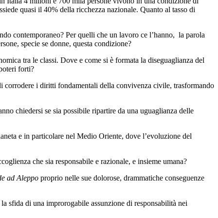
n Italia 4 milioni e 700 mila persone vivono in una condizione di
possiede quasi il 40% della ricchezza nazionale. Quanto al tasso di
mondo contemporaneo? Per quelli che un lavoro ce l’hanno, la parola
 persone, specie se donne, questa condizione?
onomica tra le classi. Dove e come si è formata la diseguaglianza del
oteri forti?
di corrodere i diritti fondamentali della convivenza civile, trasformando
nno chiedersi se sia possibile ripartire da una uguaglianza delle
 pianeta e in particolare nel Medio Oriente, dove l’evoluzione del
ccoglienza che sia responsabile e razionale, e insieme umana?
de ad Aleppo
proprio nelle sue dolorose, drammatiche conseguenze
o la sfida di una improrogabile assunzione di responsabilità nei