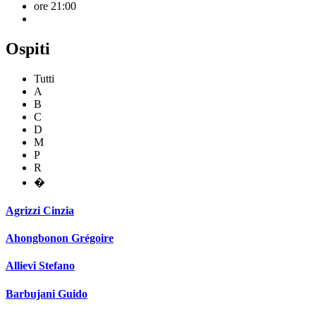
ore 21:00
Ospiti
Tutti
A
B
C
D
M
P
R
�
Agrizzi Cinzia
Ahongbonon Grégoire
Allievi Stefano
Barbujani Guido