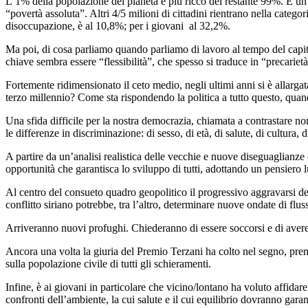
L’1% della popolazione del pianeta è più ricco del restante 99%. È un
“povertà assoluta”. Altri 4/5 milioni di cittadini rientrano nella catego
disoccupazione, è al 10,8%; per i giovani al 32,2%.
Ma poi, di cosa parliamo quando parliamo di lavoro al tempo del capit
chiave sembra essere “flessibilità”, che spesso si traduce in “precariet
Fortemente ridimensionato il ceto medio, negli ultimi anni si è allarga
terzo millennio? Come sta rispondendo la politica a tutto questo, quand
Una sfida difficile per la nostra democrazia, chiamata a contrastare non
le differenze in discriminazione: di sesso, di età, di salute, di cultura,
A partire da un’analisi realistica delle vecchie e nuove diseguaglianze
opportunità che garantisca lo sviluppo di tutti, adottando un pensiero 
Al centro del consueto quadro geopolitico il progressivo aggravarsi degli
conflitto siriano potrebbe, tra l’altro, determinare nuove ondate di flu
Arriveranno nuovi profughi. Chiederanno di essere soccorsi e di avere
Ancora una volta la giuria del Premio Terzani ha colto nel segno, pr
sulla popolazione civile di tutti gli schieramenti.
Infine, è ai giovani in particolare che vicino/lontano ha voluto affidar
confronti dell’ambiente, la cui salute e il cui equilibrio dovranno garan