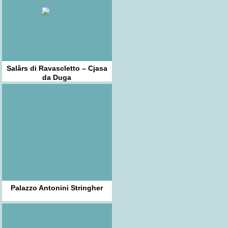
Salârs di Ravascletto – Cjasa
da Duga
Palazzo Antonini Stringher