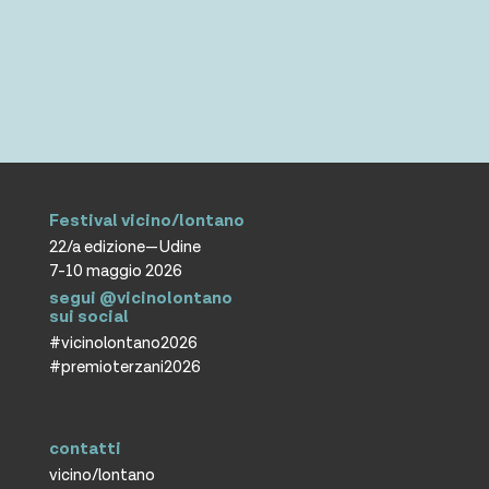
Festival vicino/lontano
22/a edizione—Udine
7-10 maggio 2026
segui @vicinolontano
sui social
#vicinolontano2026
#premioterzani2026
contatti
vicino/lontano