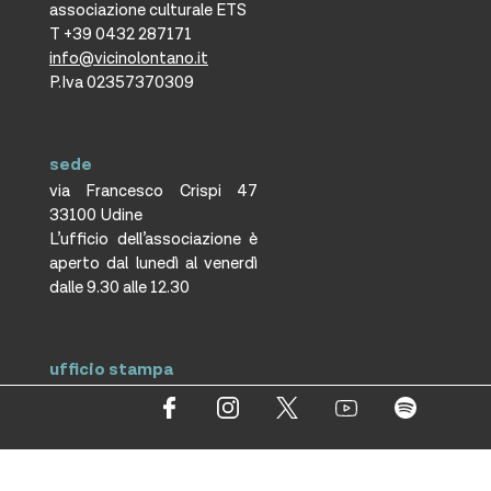
associazione culturale ETS
T +39 0432 287171
info@vicinolontano.it
P.Iva 02357370309
sede
via Francesco Crispi 47
33100 Udine
L’ufficio dell’associazione è
aperto dal lunedì al venerdì
dalle 9.30 alle 12.30
ufficio stampa
Volpe&Sain Comunicazione
ufficiostampa@volpesain.com
Informativa cookie
Trasparenza