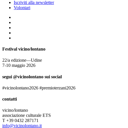
Iscriviti alla newsletter
Volontari
Festival vicino/lontano
22/a edizione—Udine
7-10 maggio 2026
segui @vicinolontano sui social
#vicinolontano2026 #premioterzani2026
contatti
vicino/lontano
associazione culturale ETS
T +39 0432 287171
info@vicinolontano.it