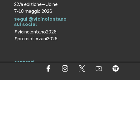
22/a edizione—Udine
7-10 maggio 2026
segui @vicinolontano
sui social
#vicinolontano2026
#premioterzani2026
contatti
vicino/lontano
associazione culturale ETS
T +39 0432 287171
info@vicinolontano.it
P.Iva 02357370309
sede
via Francesco Crispi 47
33100 Udine