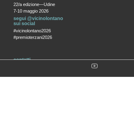
22/a edizione—Udine
7-10 maggio 2026
segui @vicinolontano
sui social
#vicinolontano2026
#premioterzani2026
contatti
vicino/lontano
associazione culturale ETS
T +39 0432 287171
info@vicinolontano.it
P.Iva 02357370309
sede
via Francesco Crispi 47
33100 Udine