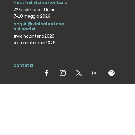
Festival vicino/lontano
22/a edizione—Udine
7-10 maggio 2026
segui @vicinolontano
sui social
#vicinolontano2026
#premioterzani2026
contatti
vicino/lontano
associazione culturale ETS
T +39 0432 287171
info@vicinolontano.it
P.Iva 02357370309
sede
via Francesco Crispi 47