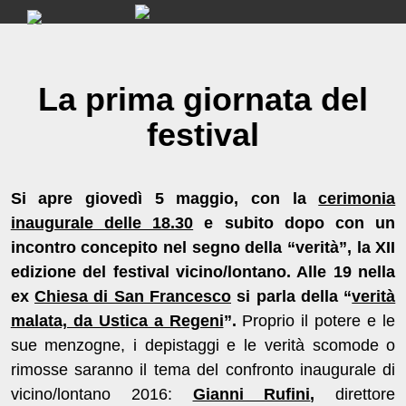
Skip
to
content
La prima giornata del
festival
Si apre giovedì 5 maggio, con la
cerimonia
inaugurale delle 18.30
e subito dopo con un
incontro concepito nel segno della “verità”, la XII
edizione del festival vicino/lontano. Alle 19 nella
ex
Chiesa di San Francesco
si parla della “
verità
malata, da Ustica a Regeni
”.
Proprio il potere e le
sue menzogne, i depistaggi e le verità scomode o
rimosse saranno il tema del confronto inaugurale di
vicino/lontano 2016:
Gianni Rufini
,
direttore