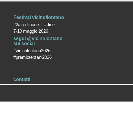
Festival vicino/lontano
22/a edizione—Udine
7-10 maggio 2026
segui @vicinolontano
sui social
#vicinolontano2026
#premioterzani2026
contatti
vicino/lontano
associazione culturale ETS
T +39 0432 287171
info@vicinolontano.it
P.Iva 02357370309