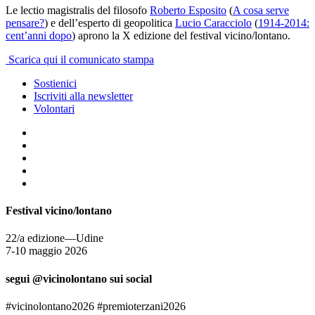
Le lectio magistralis del filosofo
Roberto Esposito
(
A cosa serve
pensare?
) e dell’esperto di geopolitica
Lucio Caracciolo
(
1914-2014:
cent’anni dopo
) aprono la X edizione del festival vicino/lontano.
Scarica qui il comunicato stampa
Sostienici
Iscriviti alla newsletter
Volontari
Festival vicino/lontano
22/a edizione—Udine
7-10 maggio 2026
segui @vicinolontano sui social
#vicinolontano2026 #premioterzani2026