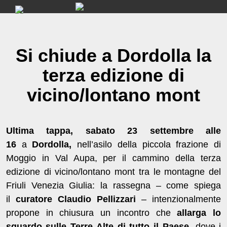
Skip
to
content
Si chiude a Dordolla la
terza edizione di
vicino/lontano mont
Ultima tappa, sabato 23 settembre alle
16
a
Dordolla,
nell’asilo della piccola frazione di
Moggio in Val Aupa, per
il cammino della terza
edizione di vicino/lontano mont tra le montagne del
Friuli Venezia Giulia: la rassegna – come spiega
il
curatore Claudio Pellizzari
– intenzionalmente
propone in chiusura un incontro che
allarga lo
sguardo sulle Terre Alte di tutto il Paese
, dove i