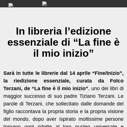
Skip
to
content
In libreria l’edizione
essenziale di “La fine è
il mio inizio”
Sarà in tutte le librerie dal 14 aprile
“Fine/Inizio”
,
la riedizione
essenziale
, curata da Folco
Terzani,
de “La fine è il mio inizio”
, uno dei libri di
maggior successo di suo padre Tiziano Terzani. Le
parole di Terzani, che sollecitato dalle domande del
figlio raccontava la propria storia e la propria visione
del mondo, dopo aver ispirato moltissime persone
tornano oggi ridotte al loro nucleo universale e