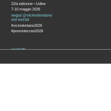
22/a edizione—Udine
7-10 maggio 2026
segui @vicinolontano
sui social
#vicinolontano2026
#premioterzani2026
contatti
vicino/lontano
associazione culturale ETS
T +39 0432 287171
info@vicinolontano.it
P.Iva 02357370309
sede
via Francesco Crispi 47
33100 Udine