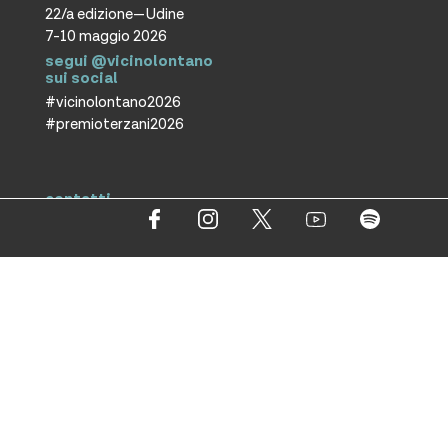
22/a edizione—Udine
7-10 maggio 2026
segui @vicinolontano
sui social
#vicinolontano2026
#premioterzani2026
contatti
vicino/lontano
associazione culturale ETS
T +39 0432 287171
info@vicinolontano.it
P.Iva 02357370309
sede
via Francesco Crispi 47
33100 Udine