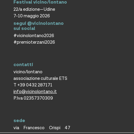
Festival vicino/lontano
22/a edizione—Udine
7-10 maggio 2026
segui @vicinolontano
sui social
#vicinolontano2026
#premioterzani2026
contatti
vicino/lontano
associazione culturale ETS
T +39 0432 287171
info@vicinolontano.it
P.Iva 02357370309
sede
via Francesco Crispi 47