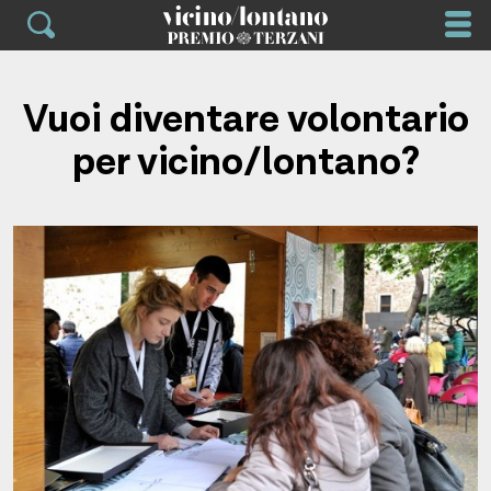
Skip
to
content
Vuoi diventare volontario
per vicino/lontano?