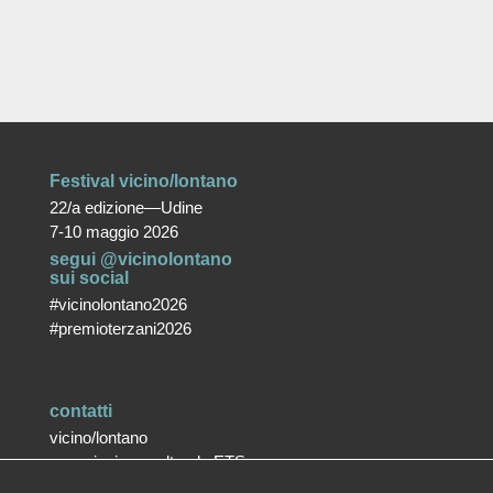
Festival vicino/lontano
22/a edizione—Udine
7-10 maggio 2026
segui @vicinolontano
sui social
#vicinolontano2026
#premioterzani2026
contatti
vicino/lontano
associazione culturale ETS
T +39 0432 287171