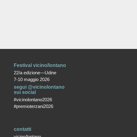
Festival vicino/lontano
22/a edizione—Udine
7-10 maggio 2026
segui @vicinolontano
sui social
#vicinolontano2026
#premioterzani2026
contatti
vicino/lontano