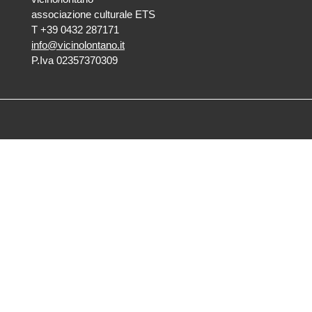
associazione culturale ETS
T +39 0432 287171
info@vicinolontano.it
P.Iva 02357370309
sede
via Francesco Crispi 47
33100 Udine
L’ufficio dell’associazione è
aperto dal lunedì al venerdì
dalle 9.30 alle 12.30
ufficio stampa
Volpe&Sain Comunicazione
ufficiostampa@volpesain.com