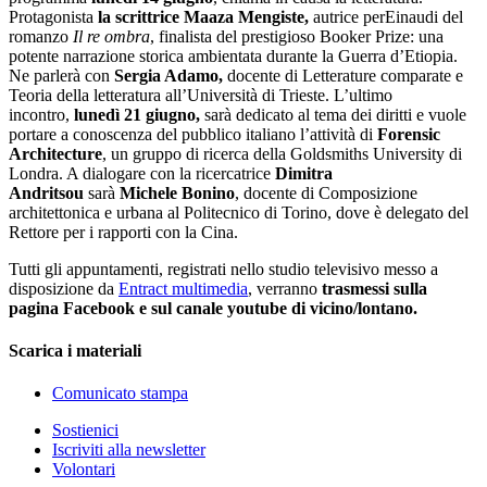
Protagonista
la scrittrice Maaza Mengiste,
autrice perEinaudi del
romanzo
Il re ombra
, finalista del prestigioso Booker Prize: una
potente narrazione storica ambientata durante la Guerra d’Etiopia.
Ne parlerà con
Sergia Adamo,
docente di Letterature comparate e
Teoria della letteratura all’Università di Trieste. L’ultimo
incontro,
lunedì 21 giugno,
sarà dedicato al tema dei diritti e vuole
portare a conoscenza del pubblico italiano l’attività di
Forensic
Architecture
, un gruppo di ricerca della Goldsmiths University di
Londra. A dialogare con la ricercatrice
Dimitra
Andritsou
sarà
Michele Bonino
, docente di Composizione
architettonica e urbana al Politecnico di Torino, dove è delegato del
Rettore per i rapporti con la Cina.
Tutti gli appuntamenti, registrati nello studio televisivo messo a
disposizione da
Entract multimedia
, verranno
trasmessi sulla
pagina Facebook e sul canale youtube di vicino/lontano.
Scarica i materiali
Comunicato stampa
Sostienici
Iscriviti alla newsletter
Volontari