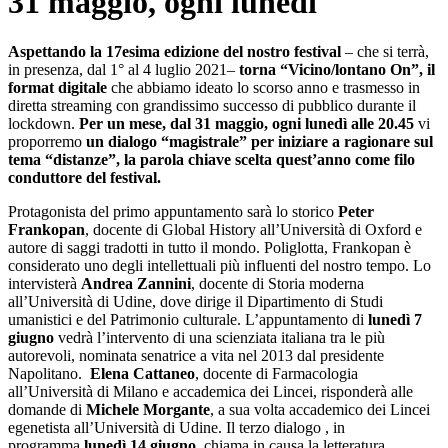
31 maggio, ogni lunedì
Aspettando la 17esima edizione del nostro festival
– che si terrà,
in presenza, dal 1° al 4 luglio 2021–
torna “Vicino/lontano On”, il
format digitale
che abbiamo ideato lo scorso anno e trasmesso in
diretta streaming con grandissimo successo di pubblico durante il
lockdown.
Per un mese, dal 31 maggio, ogni lunedì alle 20.45
vi
proporremo
un dialogo “magistrale” per iniziare a ragionare sul
tema “distanze”, la parola chiave scelta quest’anno come filo
conduttore del festival.
Protagonista del primo appuntamento sarà lo storico
Peter
Frankopan
, docente di Global History all’Università di Oxford e
autore di saggi tradotti in tutto il mondo. Poliglotta, Frankopan è
considerato uno degli intellettuali più influenti del nostro tempo. Lo
intervisterà
Andrea Zannini
, docente di Storia moderna
all’Università di Udine, dove dirige il Dipartimento di Studi
umanistici e del Patrimonio culturale. L’appuntamento di
lunedì 7
giugno
vedrà l’intervento di una scienziata italiana tra le più
autorevoli, nominata senatrice a vita nel 2013 dal presidente
Napolitano.
Elena Cattaneo
, docente di Farmacologia
all’Università di Milano e accademica dei Lincei, risponderà alle
domande di
Michele Morgante
, a sua volta accademico dei Lincei
egenetista all’Università di Udine. Il terzo dialogo , in
programma
lunedì 14 giugno
, chiama in causa la letteratura.