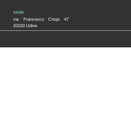
sede
via Francesco Crispi 47
33100 Udine
L’ufficio dell’associazione è
aperto dal lunedì al venerdì
dalle 9.30 alle 12.30
ufficio stampa
Volpe&Sain Comunicazione
ufficiostampa@volpesain.com
Informativa cookie
Trasparenza
Copyright © 2021 Copyright Associazione Vicino/Lontano All
Rights Reserved.
Fotografie © Phocus Agency
Creative by
Pop Com Studio