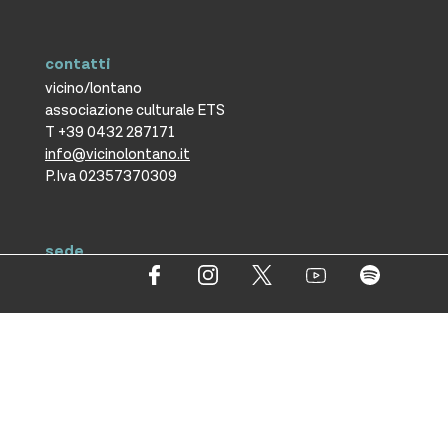
contatti
vicino/lontano
associazione culturale ETS
T +39 0432 287171
info@vicinolontano.it
P.Iva 02357370309
sede
via Francesco Crispi 47
33100 Udine
L’ufficio dell’associazione è
aperto dal lunedì al venerdì
dalle 9.30 alle 12.30
ufficio stampa