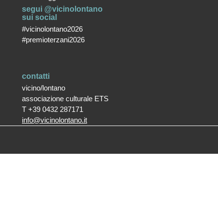
segui @vicinolontano
sui social
#vicinolontano2026
#premioterzani2026
contatti
vicino/lontano
associazione culturale ETS
T +39 0432 287171
info@vicinolontano.it
P.Iva 02357370309
sede
via Francesco Crispi 47
33100 Udine
L’ufficio dell’associazione è
aperto dal lunedì al venerdì