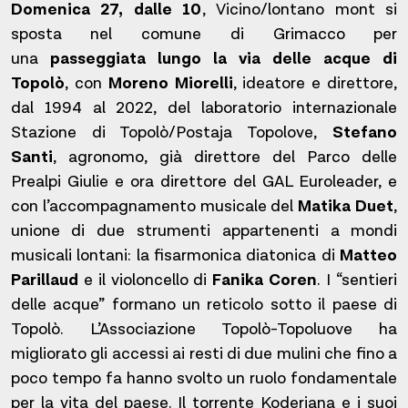
Domenica 27, dalle 10
, Vicino/lontano mont si
sposta nel comune di Grimacco per
una
passeggiata lungo la via delle acque di
Topolò
, con
Moreno Miorelli
, ideatore e direttore,
dal 1994 al 2022, del laboratorio internazionale
Stazione di Topolò/Postaja Topolove,
Stefano
Santi
, agronomo, già direttore del Parco delle
Prealpi Giulie e ora direttore del GAL Euroleader, e
con l’accompagnamento musicale del
Matika Duet
,
unione di due strumenti appartenenti a mondi
musicali lontani: la fisarmonica diatonica di
Matteo
Parillaud
e il violoncello di
Fanika Coren
. I “sentieri
delle acque” formano un reticolo sotto il paese di
Topolò. L’Associazione Topolò-Topoluove ha
migliorato gli accessi ai resti di due mulini che fino a
poco tempo fa hanno svolto un ruolo fondamentale
per la vita del paese. Il torrente Koderjana e i suoi