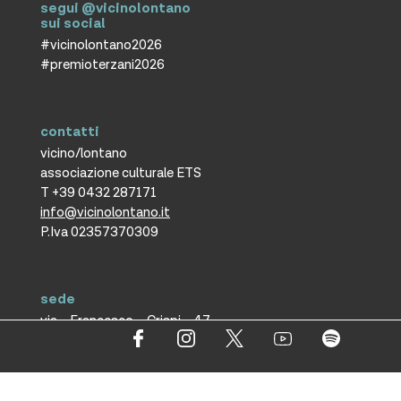
segui @vicinolontano
sui social
#vicinolontano2026
#premioterzani2026
contatti
vicino/lontano
associazione culturale ETS
T +39 0432 287171
info@vicinolontano.it
P.Iva 02357370309
sede
via Francesco Crispi 47
33100 Udine
L’ufficio dell’associazione è
aperto dal lunedì al venerdì
dalle 9.30 alle 12.30