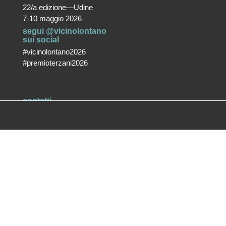
22/a edizione—Udine
7-10 maggio 2026
segui @vicinolontano
sui social
#vicinolontano2026
#premioterzani2026
contatti
vicino/lontano
associazione culturale ETS
T +39 0432 287171
info@vicinolontano.it
P.Iva 02357370309
sede
via Francesco Crispi 47
33100 Udine