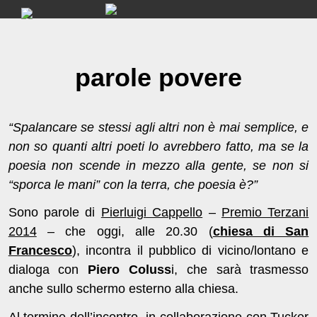
Skip
to
content
parole povere
“Spalancare se stessi agli altri non è mai semplice, e
non so quanti altri poeti lo avrebbero fatto, ma se la
poesia non scende in mezzo alla gente, se non si
“sporca le mani” con la terra, che poesia è?”
Sono parole di
Pierluigi Cappello
–
Premio Terzani
2014
– che oggi, alle 20.30 (
chiesa di San
Francesco
), incontra il pubblico di vicino/lontano e
dialoga con
Piero Coluss
i, che sarà trasmesso
anche sullo schermo esterno alla chiesa.
Al termine dell’incontro, in collaborazione con
Tucker