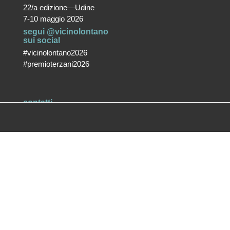
22/a edizione—Udine
7-10 maggio 2026
segui @vicinolontano
sui social
#vicinolontano2026
#premioterzani2026
contatti
vicino/lontano
associazione culturale ETS
T +39 0432 287171
info@vicinolontano.it
P.Iva 02357370309
sede
via Francesco Crispi 47
33100 Udine