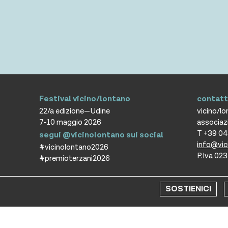
Festival vicino/lontano
contatt
22/a edizione—Udine
vicino/l
7-10 maggio 2026
associaz
T +39 0
segui @vicinolontano sui social
info@vic
#vicinolontano2026
P.Iva 0
#premioterzani2026
SOSTIENICI
Copyr