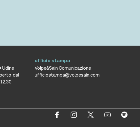
ufficio stampa
0 Udine
Volpe&Sain Comunicazione
aperto dal
ufficiostampa@volpesain.com
e 12.30
erved.