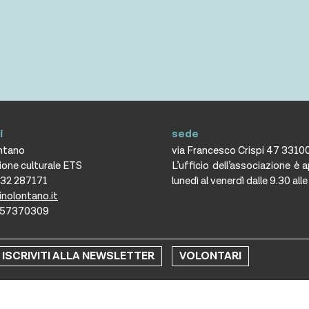
i
sede
ontano
via Francesco Crispi 47 3310
ione culturale ETS
L’ufficio dell’associazione è 
432 287171
lunedì al venerdì dalle 9.30 all
inolontano.it
2357370309
Informativa cookie
Trasparenza
ISCRIVITI ALLA NEWSLETTER
VOLONTARI
ight © 2021 Copyright Associazione Vicino/Lontano All Rights Res
Fotografie © Phocus Agency