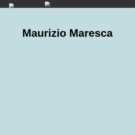
Skip
to
content
Maurizio Maresca