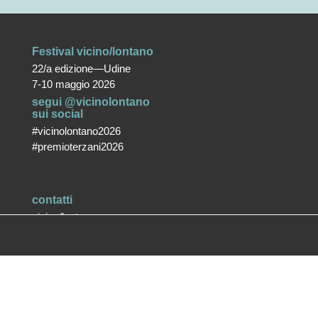
Festival vicino/lontano
22/a edizione—Udine
7-10 maggio 2026
segui @vicinolontano
sui social
#vicinolontano2026
#premioterzani2026
contatti
vicino/lontano
associazione culturale ETS
T +39 0432 287171
info@vicinolontano.it
P.Iva 02357370309