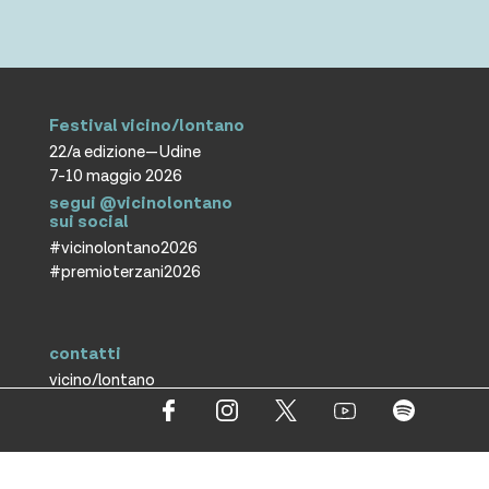
Festival vicino/lontano
22/a edizione—Udine
7-10 maggio 2026
segui @vicinolontano
sui social
#vicinolontano2026
#premioterzani2026
contatti
vicino/lontano
associazione culturale ETS
T +39 0432 287171
info@vicinolontano.it
P.Iva 02357370309