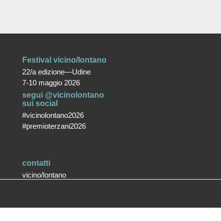
Festival vicino/lontano
22/a edizione—Udine
7-10 maggio 2026
segui @vicinolontano
sui social
#vicinolontano2026
#premioterzani2026
contatti
vicino/lontano
associazione culturale ETS
T +39 0432 287171
info@vicinolontano.it
P.Iva 02357370309