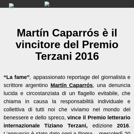
Skip
to
content
Martín Caparrós è il
vincitore del Premio
Terzani 2016
“La fame”
,
appassionato reportage del giornalista e
scrittore argentino
Martín Caparrós
, una denuncia
lucida e circostanziata di un flagello evitabile, che
chiama in causa la responsabilità individuale e
collettiva di tutti noi che viviamo nel mondo del
benessere e dello spreco,
vince il
Premio letterario
internazionale Tiziano Terzani,
edizione
2016
.
L’annuncio è stato dato oggi a Roma – mercoledì 20