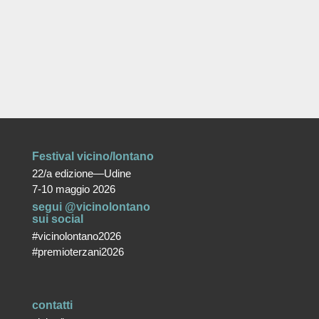
Festival vicino/lontano
22/a edizione—Udine
7-10 maggio 2026
segui @vicinolontano
sui social
#vicinolontano2026
#premioterzani2026
contatti