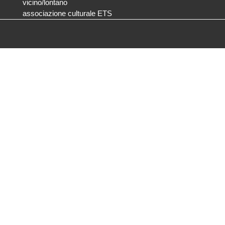
vicino/lontano
associazione culturale ETS
T +39 0432 287171
info@vicinolontano.it
P.Iva 02357370309
sede
via Francesco Crispi 47
33100 Udine
L’ufficio dell’associazione è
aperto dal lunedì al venerdì
dalle 9.30 alle 12.30
ufficio stampa
Volpe&Sain Comunicazione
ufficiostampa@volpesain.com