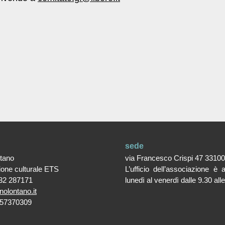
sede
ntano
via Francesco Crispi 47 3310
ione culturale ETS
L’ufficio dell’associazione è 
32 287171
lunedì al venerdì dalle 9.30 all
nolontano.it
357370309