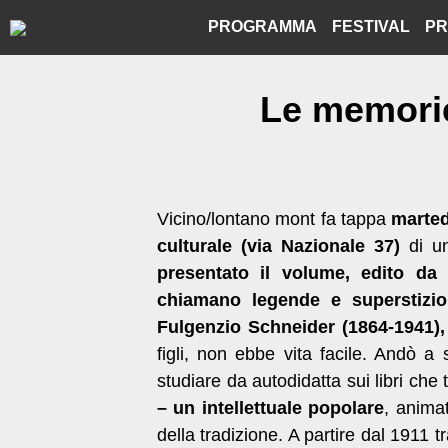
Skip
PROGRAMMA
FESTIVAL
PR
to
content
Le memorie
Vicino/lontano mont fa tappa
marted
culturale (via Nazionale 37)
di u
presentato il volume, edito da
chiamano legende e superstizio
Fulgenzio Schneider (1864-1941),
figli, non ebbe vita facile. Andò a
studiare da autodidatta sui libri che
– un intellettuale popolare
, anima
della tradizione. A partire dal 1911 