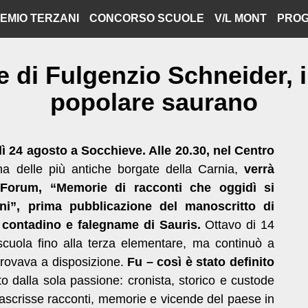
EMIO TERZANI
CONCORSO SCUOLE
V/L MONT
PROG
 di Fulgenzio Schneider, in
popolare saurano
ì 24 agosto a Socchieve. Alle 20.30, nel Centro
na delle più antiche borgate della Carnia,
verrà
 Forum, “Memorie di racconti che oggidì si
ni”, prima pubblicazione del manoscritto di
 contadino e falegname di Sauris.
Ottavo di 14
 scuola fino alla terza elementare, ma continuò a
 trovava a disposizione.
Fu – così è stato definito
to dalla sola passione: cronista, storico e custode
trascrisse racconti, memorie e vicende del paese in