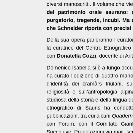
diversi manoscritti. Il volume che v
del patrimonio orale saurano: s
purgatorio, tregende, incubi. Ma 
che Schneider riporta con precisi r
Della sua opera parleranno i curato
la curatrice del Centro Etnografi
con
Donatella Cozzi
, docente di Ant
Domenico Isabella si è a lungo occup
ha curato l’edizione di quattro manos
d’identità dei cramârs friulani, su
religiosità e sull’antropologia alp
studiosa della storia e della lingua d
etnografico di Sauris ha condot
pubblicazioni, tra cui alcuni
Quadern
con Forum, con il Comitato Gia
Socchieve. Prenotazioni via mail, s