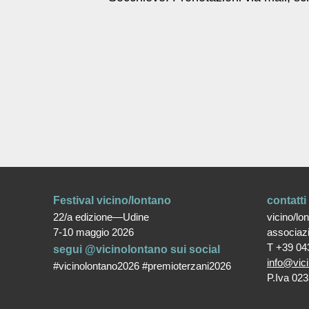
Festival vicino/lontano
contatti
22/a edizione—Udine
vicino/lo
7-10 maggio 2026
associaz
T +39 04
segui @vicinolontano sui social
info@vici
#vicinolontano2026 #premioterzani2026
P.Iva 02