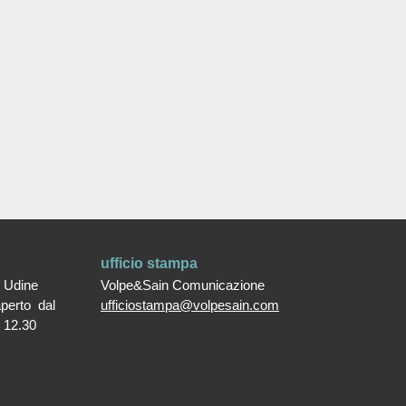
ufficio stampa
0 Udine
Volpe&Sain Comunicazione
aperto dal
ufficiostampa@volpesain.com
e 12.30