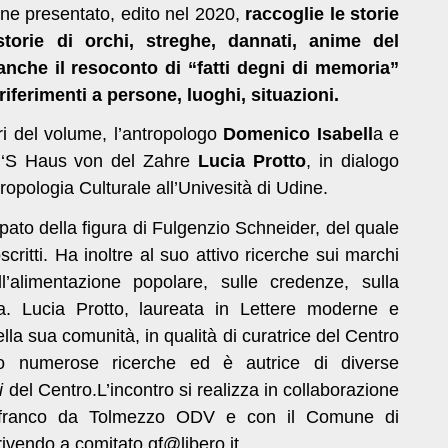
iene presentato, edito nel 2020,
raccoglie le storie
torie di orchi, streghe, dannati, anime del
anche il resoconto di “fatti degni di memoria”
iferimenti a persone, luoghi, situazioni.
ri del volume, l’antropologo
Domenico Isa
bell
a e
co ‘S Haus von del Zahre
Lucia Protto
, in dialogo
ropologia Culturale all’Univesità di Udine.
ato della figura di Fulgenzio Schneider, del quale
critti. Ha inoltre al suo attivo ricerche sui marchi
ll’alimentazione popolare, sulle credenze, sulla
ina. Lucia Protto, laureata in Lettere moderne e
ella sua comunità, in qualità di curatrice del Centro
to numerose ricerche ed è autrice di diverse
i
del Centro.L’incontro si realizza in collaborazione
nfranco da Tolmezzo ODV e con il Comune di
crivendo a
comitato.gf@libero.it