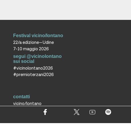
Festival vicino/lontano
22/a edizione—Udine
7-10 maggio 2026
segui @vicinolontano
sui social
#vicinolontano2026
#premioterzani2026
contatti
vicino/lontano
associazione culturale ETS
T +39 0432 287171
info@vicinolontano.it
P.Iva 02357370309