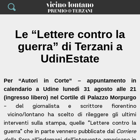
Skip
to
content
Le “Lettere contro la
guerra” di Terzani a
UdinEstate
Per “Autori in Corte” – appuntamento in
calendario a Udine lunedì 31 agosto alle 21
(ingresso libero) nel Cortile di Palazzo Morpurgo
– del giornalista e scrittore fiorentino
vicino/lontano ha scelto di rileggere gli ultimi
interventi sulla stampa, quelle “Lettere contro la
guerra” che in parte vennero pubblicate dal
Corriere
della Sera
all’indomani dell’intervento americano in