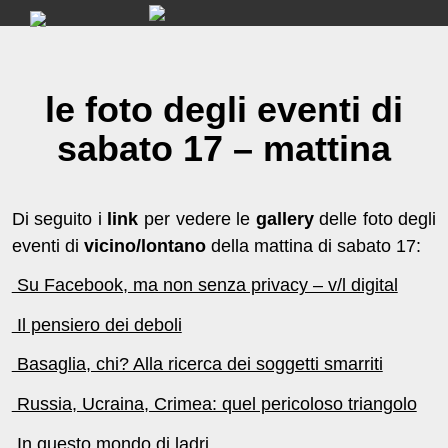
Skip
to
content
le foto degli eventi di
sabato 17 – mattina
Di seguito i
link
per vedere le
gallery
delle foto degli
eventi di
vicino/lontano
della mattina di sabato 17:
Su Facebook, ma non senza privacy – v/l digital
Il pensiero dei deboli
Basaglia, chi? Alla ricerca dei soggetti smarriti
Russia, Ucraina, Crimea: quel pericoloso triangolo
In questo mondo di ladri