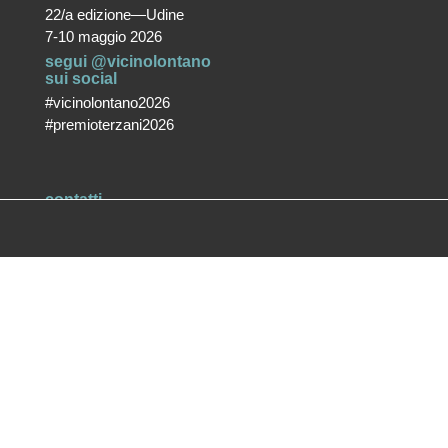
22/a edizione—Udine
7-10 maggio 2026
segui @vicinolontano
sui social
#vicinolontano2026
#premioterzani2026
contatti
vicino/lontano
associazione culturale ETS
T +39 0432 287171
info@vicinolontano.it
P.Iva 02357370309
sede
via Francesco Crispi 47
33100 Udine