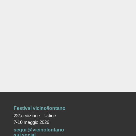
Festival vicino/lontano
22/a edizione—Udine
7-10 maggio 2026
segui @vicinolontano
sui social