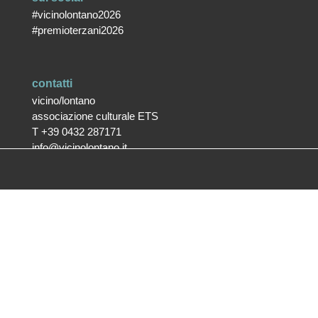
#vicinolontano2026
#premioterzani2026
contatti
vicino/lontano
associazione culturale ETS
T +39 0432 287171
info@vicinolontano.it
P.Iva 02357370309
sede
via Francesco Crispi 47
33100 Udine
L’ufficio dell’associazione è
aperto dal lunedì al venerdì
dalle 9.30 alle 12.30