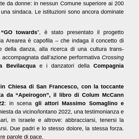
idate da donne: in nessun Comune superiore ai 200
 una sindaca. Le istituzioni sono ancora dominate
 “GO towards
”, è stato presentato il progetto
a Arearea è capofila – che indaga il concetto di
e della danza, alla ricerca di una cultura trans-
ta accompagnata dall’azione performativa
Crossing
ta Bevilacqua
e i danzatori della
Compagnia
 in Chiesa di San Francesco, con la toccante
tta da “Apeirogon”, il libro di Colum McCann
22
: in scena
gli attori Massimo Somaglino e
chiesta da vicino/lontano 2022, una testimonianza e
, in Israele e altrove: abbracciarsi, tenersi la
rsi. Due padri e lo stesso dolore, la stessa forza.
re parole di pace.