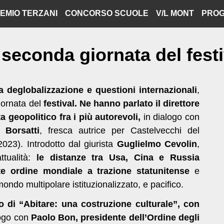
EMIO TERZANI
CONCORSO SCUOLE
V/L MONT
PROG
 seconda giornata del festi
a deglobalizzazione e questioni internazionali
,
iornata del
festiva
l. Ne hanno parlato il direttore
a geopolitico fra i più autorevoli,
in dialogo con
 Borsatti
, fresca autrice per Castelvecchi del
2023). Introdotto dal giurista
Guglielmo Cevolin
,
attualità:
le distanze tra Usa, Cina e Russia
te ordine mondiale a trazione statunitense
e
ondo multipolare istituzionalizzato, e pacifico.
o di “Abitare: una costruzione culturale”, con
logo con
Paolo Bon, presidente dell’Ordine degli