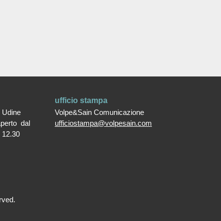
ufficio stampa
0 Udine
Volpe&Sain Comunicazione
aperto dal
ufficiostampa@volpesain.com
e 12.30
rved.