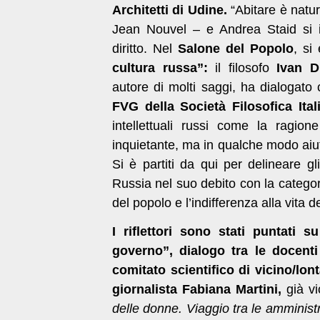
Architetti di Udine.
“Abitare è natura
Jean Nouvel – e Andrea Staid si 
diritto. Nel
Salone del Popolo
, si
cultura russa”:
il filosofo
Ivan Di
autore di molti saggi, ha dialogato
FVG
della Società Filosofica Ital
intellettuali russi come la ragio
inquietante, ma in qualche modo aiuta
Si è partiti da qui per delineare gl
Russia nel suo debito con la categor
del popolo e l’indifferenza alla vita d
I riflettori sono stati puntati 
governo”, dialogo
tra le docenti
comitato scientifico di vicino/lon
giornalista Fabiana Martini,
già vi
delle donne. Viaggio tra le amministra