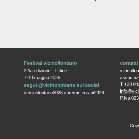
Festival vicino/lontano
contatti
22/a edizione—Udine
vicino/lo
7-10 maggio 2026
associaz
T +39 04
segui @vicinolontano sui social
info@vici
#vicinolontano2026 #premioterzani2026
P.Iva 02
Copy