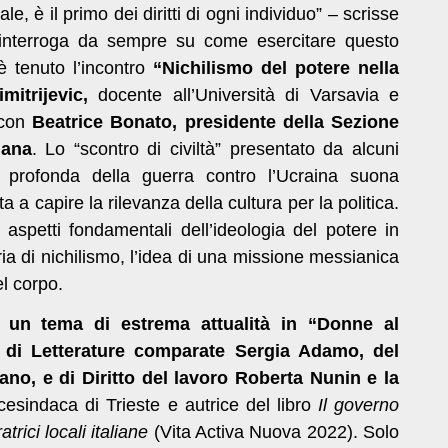
le, è il primo dei diritti di ogni individuo” – scrisse
interroga da sempre su come esercitare questo
 è tenuto l’incontro
“Nichilismo del potere nella
mitrijevic,
docente
all’Università di Varsavia e
 con
Beatrice Bonato, presidente della
Sezione
iana
. Lo “scontro di civiltà” presentato da alcuni
ne profonda della guerra contro l’Ucraina suona
 a capire la rilevanza della cultura per la politica.
i aspetti fondamentali dell’ideologia del potere in
ia di nichilismo, l’idea di una missione messianica
el corpo.
su un tema di estrema attualità in “Donne al
 di Letterature
comparate
Sergia Adamo, del
tano, e di Diritto del lavoro Roberta Nunin e la
cesindaca di Trieste e autrice del libro
Il governo
trici locali italiane
(Vita Activa Nuova 2022). Solo