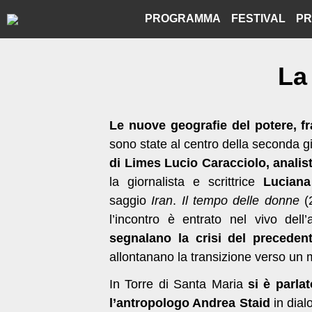
Skip
PROGRAMMA
FESTIVAL
PR
to
content
La
Le nuove geografie del potere, fr
sono state al centro della seconda g
di Limes
Lucio Caracciolo, analist
la giornalista e scrittrice
Luciana
saggio
Iran
.
Il tempo delle donne
(
l’incontro è entrato nel vivo dell’
segnalano la crisi del preceden
allontanano la transizione verso un m
In Torre di Santa Maria
si è parlat
l’antropologo Andrea Staid
in dia